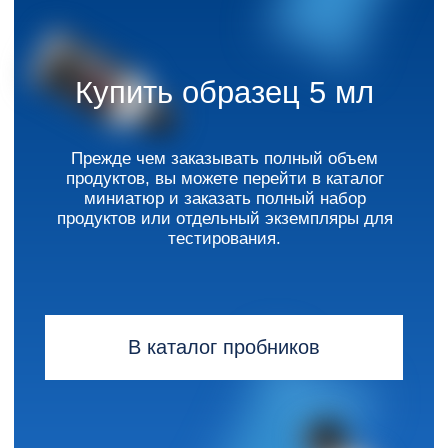
_
Я согласен с
политикой
к
онфиденциальности
.
Отправить
+7 (812) 603-61-16
salesqmgroup@gmail.com
Россия, Санкт-Петербург
ул. Цветочная 6, линия Б
Каталог