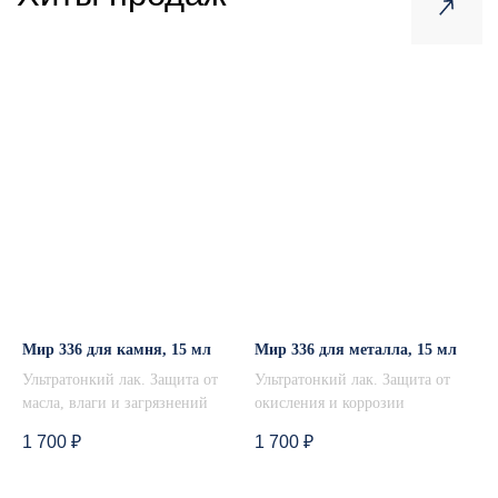
Купить образец 5 мл
Прежде чем заказывать полный объем
продуктов, вы можете перейти в каталог
миниатюр и заказать полный набор
продуктов или отдельный экземпляры для
тестирования.
В каталог пробников
Мир 336 для камня, 15 мл
Мир 336 для металла, 15 мл
Ультратонкий лак. Защита от
Ультратонкий лак. Защита от
масла, влаги и загрязнений
окисления и коррозии
1 700
₽
1 700
₽