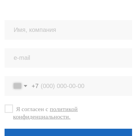
Контрактное производство
Разработка новых покрытий
Для оптовых клиентов
Сертификаты
Тех. документация
ООО Кварц Мастер
ОГРН 1177847080234 ИНН 7842129181
Политика конфиденциальности
Quartzmaster, 2025