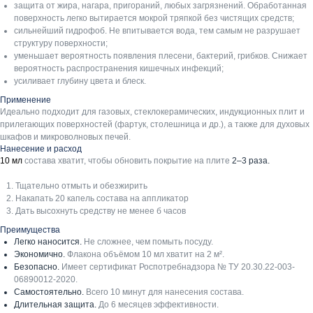
защита от жира, нагара, пригораний, любых загрязнений. Обработанная
поверхность легко вытирается мокрой тряпкой без чистящих средств;
сильнейший гидрофоб. Не впитывается вода, тем самым не разрушает
структуру поверхности;
уменьшает вероятность появления плесени, бактерий, грибков. Снижает
вероятность распространения кишечных инфекций;
усиливает глубину цвета и блеск.
Применение
Идеально подходит для газовых, стеклокерамических, индукционных плит и
прилегающих поверхностей (фартук, столешница и др.), а также для духовых
шкафов и микроволновых печей.
Нанесение и расход
10 мл
состава хватит, чтобы обновить покрытие на плите
2–3 раза.
Хиты продаж
Тщательно отмыть и обезжирить
Накапать 20 капель состава на аппликатор
Дать высохнуть средству не менее б часов
Преимущества
Легко наносится.
Не сложнее, чем помыть посуду.
Экономично.
Флакона объёмом 10 мл хватит на 2 м².
Безопасно.
Имеет сертификат Роспотребнадзора № ТУ 20.30.22-003-
06890012-2020.
Самостоятельно.
Всего 10 минут для нанесения состава.
Длительная защита.
До 6 месяцев эффективности.