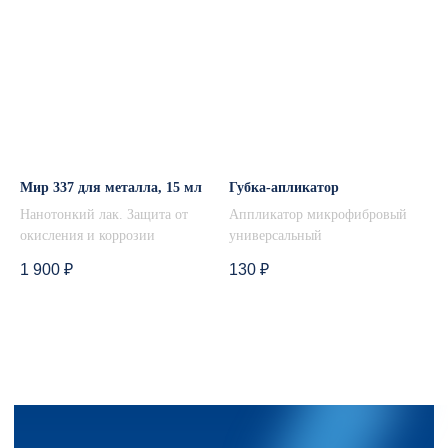
Требуется помощь в
выборе продукта или
консультация?
Получите консультацию и помощь в
подборе подходящего покрытия из нашего
каталога. Оставьте свои контактные данные,
и мы свяжемся с вами! Форма обратной
связи
Мир 337 для металла, 15 мл
Губка-апликатор
Нанотонкий лак. Защита от
Аппликатор микрофибровый
окисления и коррозии
универсальный
1 900
₽
130
₽
+7